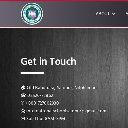
Skip
to
ABOUT
A
content
Get in Touch
🏠 Old Babupara, Saidpur, Nilphamari.
☎ 05526-72862
✆ +8801727002930
📩 internationalschoolsaidpur@gmail.com
📅 Sat-Thu: 8AM-5PM