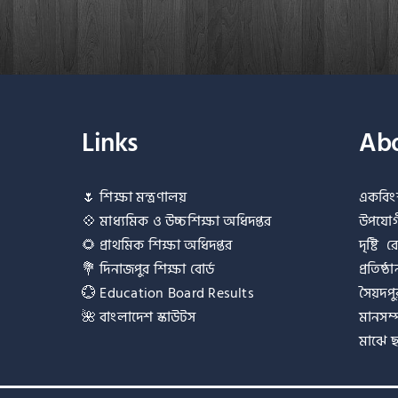
Links
Abo
🌷
শিক্ষা মন্ত্রণালয়
একবিং
💠
মাধ্যমিক ও উচ্চশিক্ষা অধিদপ্তর
উপযোগী
🌻
প্রাথমিক শিক্ষা অধিদপ্তর
দৃষ্টি
💐
দিনাজপুর শিক্ষা বোর্ড
প্রতিষ
💮
Education Board Results
সৈয়দপু
🌺
বাংলাদেশ স্কাউটস
মানসম্
মাঝে ছ