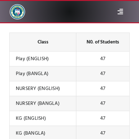
Skip
to
Toggle
content
Navigat
ABOUT
Class
N0. of Students
ADMINISTRATION
Play (ENGLISH)
47
NOTICE
Play (BANGLA)
47
NURSERY (ENGLISH)
47
ACADEMIC
NURSERY (BANGLA)
47
ALUMNI
KG (ENGLISH)
47
GALLERY
KG (BANGLA)
47