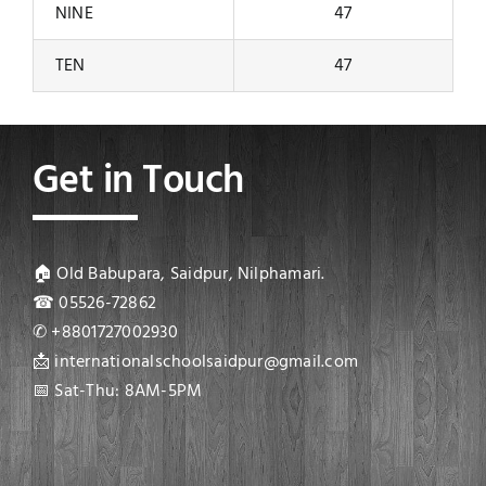
NINE
47
TEN
47
Get in Touch
🏠 Old Babupara, Saidpur, Nilphamari.
☎ 05526-72862
✆ +8801727002930
📩 internationalschoolsaidpur@gmail.com
📅 Sat-Thu: 8AM-5PM